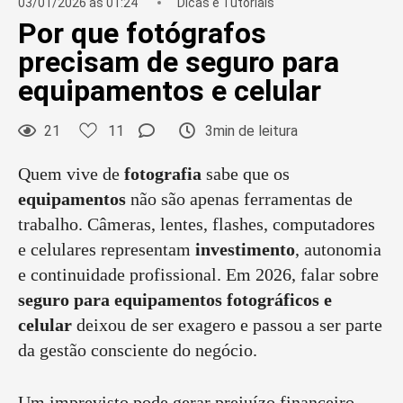
03/01/2026 às 01:24
Dicas e Tutoriais
Por que fotógrafos
precisam de seguro para
equipamentos e celular
21
11
3min de leitura
Quem vive de
fotografia
sabe que os
equipamentos
não são apenas ferramentas de
trabalho. Câmeras, lentes, flashes, computadores
e celulares representam
investimento
, autonomia
e continuidade profissional. Em 2026, falar sobre
seguro para equipamentos fotográficos e
celular
deixou de ser exagero e passou a ser parte
da gestão consciente do negócio.
Um imprevisto pode gerar prejuízo financeiro,