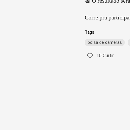
📆 O resultado será
Corre pra participa
Tags
bolsa de câmeras
10
Curtir