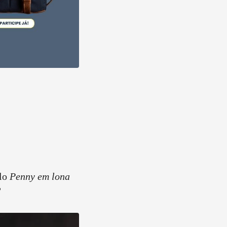
lo
Penny em lona
?