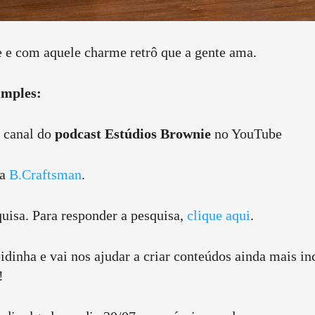
te e com aquele charme retrô que a gente ama.
imples:
o canal do
podcast Estúdios Brownie
no YouTube
da
B.Craftsman
.
quisa. Para responder a pesquisa,
clique aqui
.
idinha e vai nos ajudar a criar conteúdos ainda mais in
!