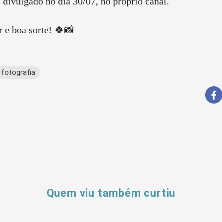
 divulgado no dia 30/07, no próprio canal.
r e boa sorte! 🍀📸
fotografia
Quem viu também curtiu