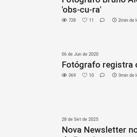
'obs-cu-ra'
728
11
2min de l
06 de Jun de 2020
Fotógrafo registra
369
10
3min de l
28 de Set de 2025
Nova Newsletter n