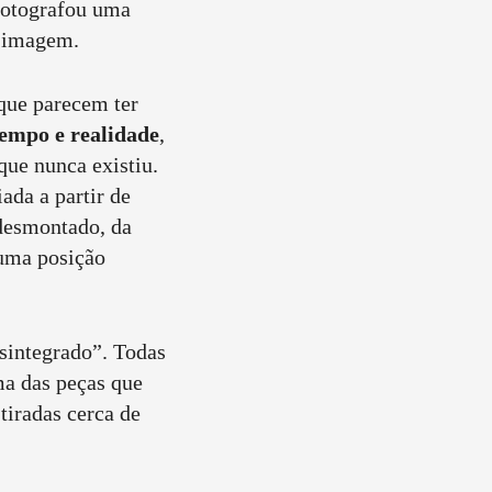
 fotografou uma
ó imagem.
que parecem ter
tempo e realidade
,
ue nunca existiu.
ada a partir de
 desmontado, da
 uma posição
sintegrado”. Todas
ma das peças que
tiradas cerca de