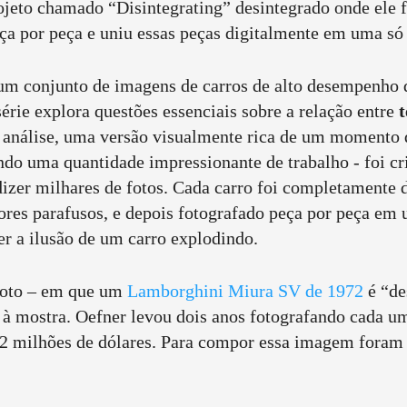
rojeto chamado “Disintegrating” desintegrado onde ele
peça por peça e uniu essas peças digitalmente em uma s
um conjunto de imagens de carros de alto desempenho 
série explora questões essenciais sobre a relação entre
 análise, uma versão visualmente rica de um momento q
ndo uma quantidade impressionante de trabalho - foi cri
dizer milhares de fotos. Cada carro foi completamente
ores parafusos, e depois fotografado peça por peça em
er a ilusão de um carro explodindo.
 foto – em que um
Lamborghini Miura SV de 1972
é “de
o à mostra. Oefner levou dois anos fotografando cada u
2 milhões de dólares. Para compor essa imagem foram 