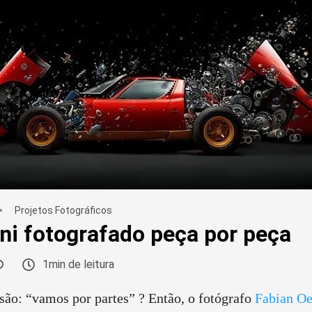
Projetos Fotográficos
i fotografado peça por peça
1min de leitura
são: “vamos por partes” ? Então, o fotógrafo
Fabian Oe