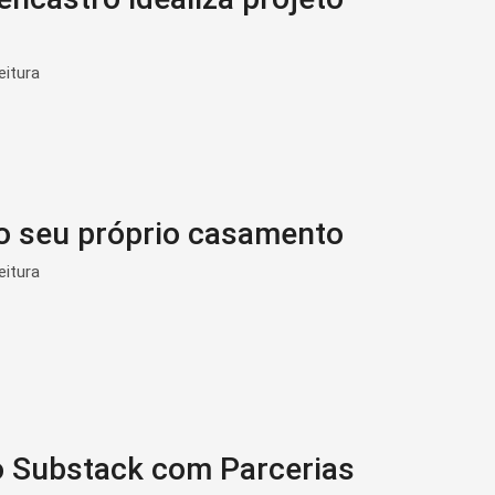
eitura
 o seu próprio casamento
eitura
o Substack com Parcerias