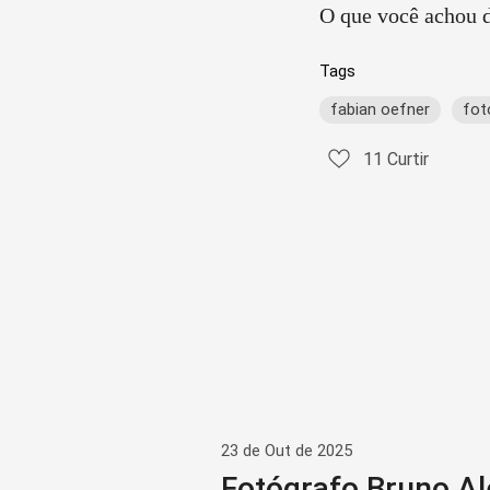
O que você achou d
Tags
fabian oefner
fot
11
Curtir
23 de Out de 2025
Fotógrafo Bruno Al