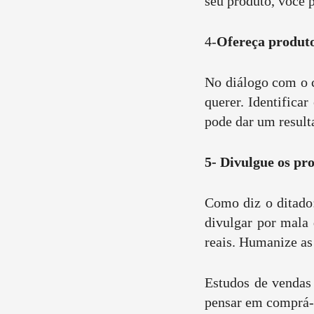
seu produto, você p
4-
Ofereça produto
No diálogo com o c
querer. Identifica
pode dar um result
5- Divulgue os pr
Como diz o ditado:
divulgar por mala 
reais. Humanize as
Estudos de vendas 
pensar em comprá-