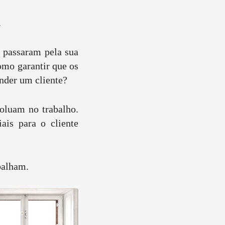
.
á passaram pela sua
omo garantir que os
ender um cliente?
voluam no trabalho.
ais para o cliente
balham.