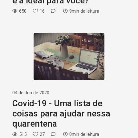
é a ideal para você?
650
16
9min de leitura
04 de Jun de 2020
Covid-19 - Uma lista de
coisas para ajudar nessa
quarentena
515
27
0min de leitura