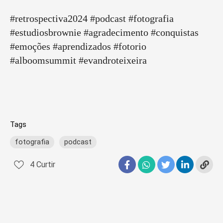
#retrospectiva2024 #podcast #fotografia
#estudiosbrownie #agradecimento #conquistas
#emoções #aprendizados #fotorio
#alboomsummit #evandroteixeira
Tags
fotografia
podcast
4
Curtir