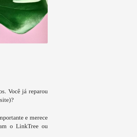
tos.
Você já reparou
site)?
importante e merece
sam o LinkTree ou