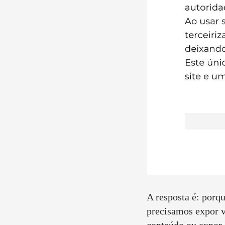
A resposta é: porq
precisamos expor vá
conteúdo ou expor 