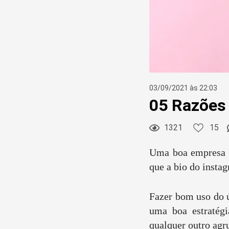
15
Curtir
Comentar
03/09/2021 às 22:03
05 Razões 
1321
15
Uma boa empresa n
que a bio do insta
Fazer bom uso do ú
uma boa estratég
qualquer outro agr