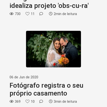
idealiza projeto 'obs-cu-ra'
730
11
2min de leitura
06 de Jun de 2020
Fotógrafo registra o seu
próprio casamento
369
10
3min de leitura