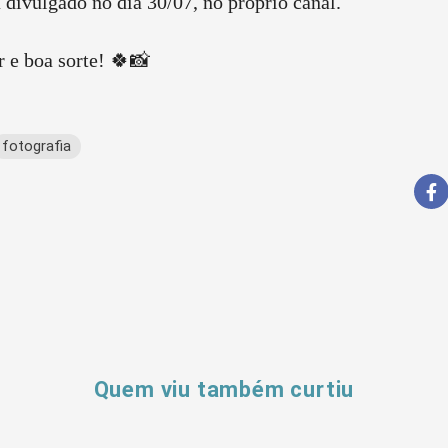
 divulgado no dia 30/07, no próprio canal.
r e boa sorte! 🍀📸
fotografia
Quem viu também curtiu