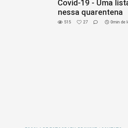
Covid-19 - Uma list
nessa quarentena
515
27
0min de l