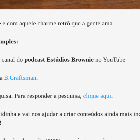
te e com aquele charme retrô que a gente ama.
imples:
o canal do
podcast Estúdios Brownie
no YouTube
da
B.Craftsman
.
quisa. Para responder a pesquisa,
clique aqui
.
idinha e vai nos ajudar a criar conteúdos ainda mais in
!