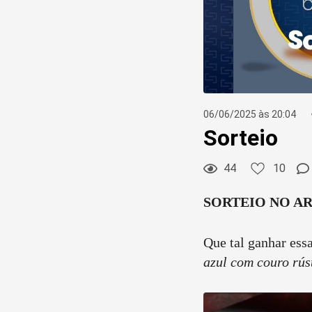
06/06/2025 às 20:04
Sorteio
10
Curtir
44
10
Comentar
SORTEIO NO AR
Que tal ganhar ess
azul com couro rús