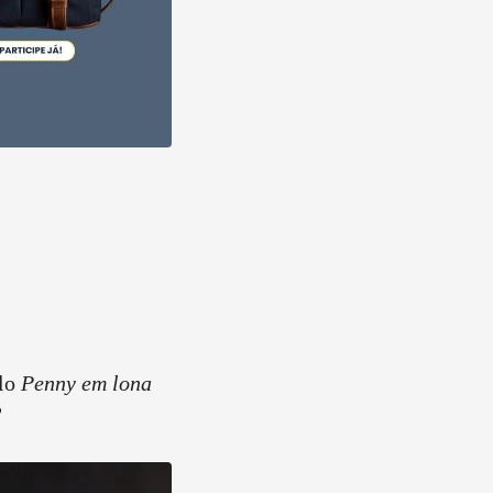
lo
Penny em lona
?