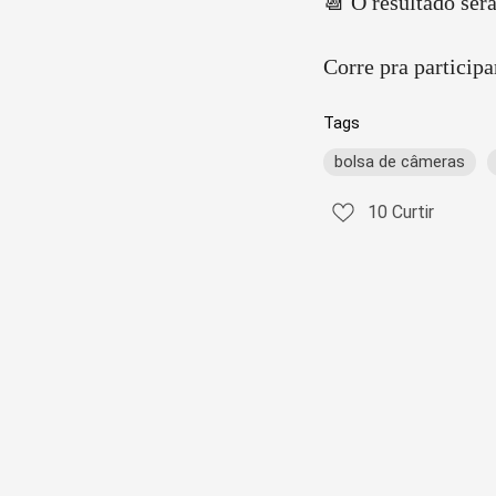
📆 O resultado será
Corre pra participa
Tags
bolsa de câmeras
10
Curtir